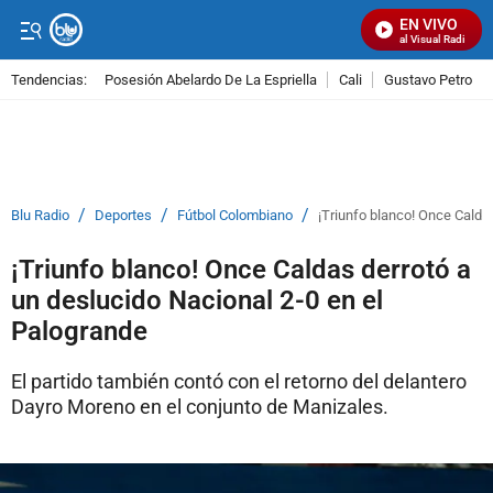
EN VIVO
Señal Visual Radio
Tendencias:
Posesión Abelardo De La Espriella
Cali
Gustavo Petro
PUBLICIDAD
/
/
/
Blu Radio
Deportes
Fútbol Colombiano
¡Triunfo blanco! Once Calda
¡Triunfo blanco! Once Caldas derrotó a
un deslucido Nacional 2-0 en el
Palogrande
El partido también contó con el retorno del delantero
Dayro Moreno en el conjunto de Manizales.