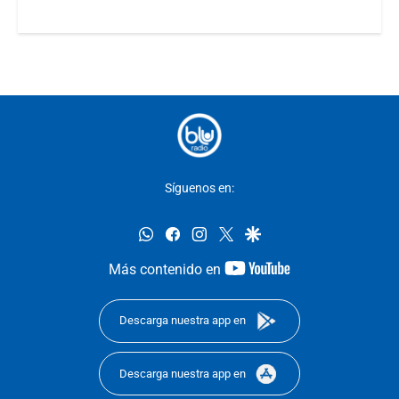
Síguenos en:
whatsapp
facebook
instagram
twitter
google
youtube-
Más contenido en
footer
Descarga nuestra app en
Descarga nuestra app en