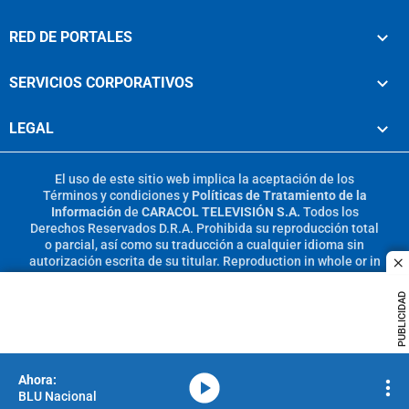
RED DE PORTALES
SERVICIOS CORPORATIVOS
LEGAL
El uso de este sitio web implica la aceptación de los
Términos y condiciones
y
Políticas de Tratamiento de la
Información
de
CARACOL TELEVISIÓN S.A.
Todos los
Derechos Reservados D.R.A. Prohibida su reproducción total
o parcial, así como su traducción a cualquier idioma sin
autorización escrita de su titular. Reproduction in whole or in
c
part, or translation without written permission is prohibited.
All rights reserved 2025.
PUBLICIDAD
MIEMBRO DE:
media-icon
BLU Nacional