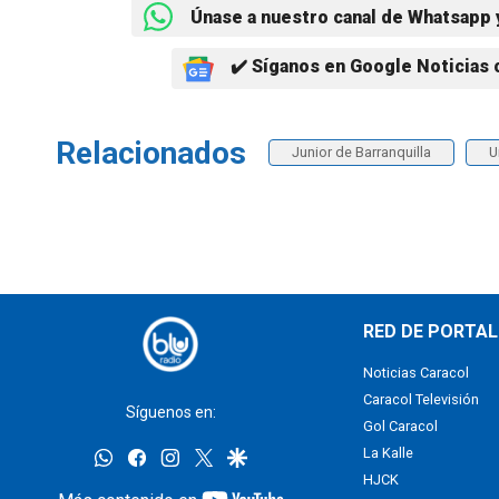
Únase a nuestro canal de Whatsapp 
✔️ Síganos en Google Noticias 
Relacionados
Junior de Barranquilla
U
RED DE PORTAL
Noticias Caracol
Caracol Televisión
Síguenos en:
Gol Caracol
whatsapp
facebook
instagram
twitter
google
La Kalle
HJCK