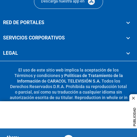
Descarga nuestra app en
RED DE PORTALES
SERVICIOS CORPORATIVOS
LEGAL
El uso de este sitio web implica la aceptación de los
Términos y condiciones
y
Políticas de Tratamiento de la
Información
de
CARACOL TELEVISIÓN S.A.
Todos los
Derechos Reservados D.R.A. Prohibida su reproducción total
o parcial, así como su traducción a cualquier idioma sin
autorización escrita de su titular. Reproduction in whole or in
c
part, or translation without written permission is prohibited.
All rights reserved 2025.
PUBLICIDAD
MIEMBRO DE: