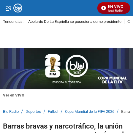
EN VIVO
Señal Visual Radio
Tendencias:
Abelardo De La Espriella se posesiona como presidente
Cal
PUBLICIDAD
Ver en VIVO
/
/
/
/
Blu Radio
Deportes
Fútbol
Copa Mundial de la FIFA 2026
Barras
Barras bravas y narcotráfico, la unión