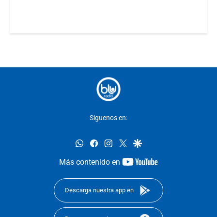
Síguenos en:
whatsapp
facebook
instagram
twitter
google
youtube-
Más contenido en
footer
Descarga nuestra app en