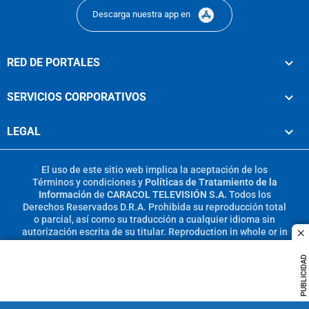
Descarga nuestra app en
RED DE PORTALES
SERVICIOS CORPORATIVOS
LEGAL
El uso de este sitio web implica la aceptación de los
Términos y condiciones
y
Políticas de Tratamiento de la
Información
de
CARACOL TELEVISIÓN S.A.
Todos los
Derechos Reservados D.R.A. Prohibida su reproducción total
o parcial, así como su traducción a cualquier idioma sin
autorización escrita de su titular. Reproduction in whole or in
c
part, or translation without written permission is prohibited.
All rights reserved 2025.
PUBLICIDAD
MIEMBRO DE: