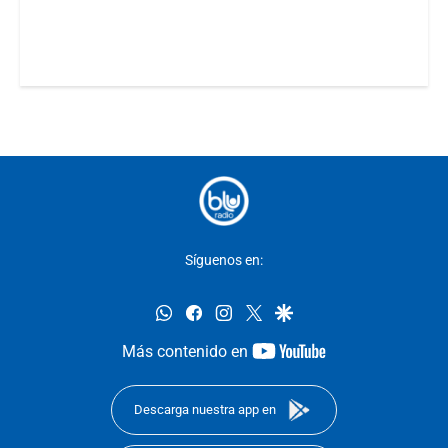
Síguenos en:
whatsapp
facebook
instagram
twitter
google
youtube-
Más contenido en
footer
Descarga nuestra app en