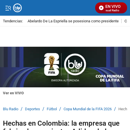
EN VIVO
Señal Visual Radio
Tendencias:
Abelardo De La Espriella se posesiona como presidente
Cal
PUBLICIDAD
Ver en VIVO
/
/
/
/
Blu Radio
Deportes
Fútbol
Copa Mundial de la FIFA 2026
Hechas
Hechas en Colombia: la empresa que