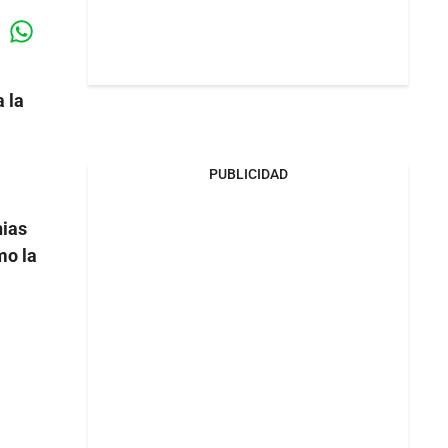
Whatsapp
k
 la
PUBLICIDAD
ias
mo la