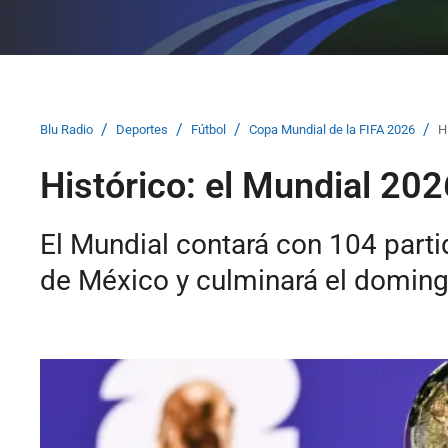
/
/
/
/
Blu Radio
Deportes
Fútbol
Copa Mundial de la FIFA 2026
H
Histórico: el Mundial 20
El Mundial contará con 104 parti
de México y culminará el doming