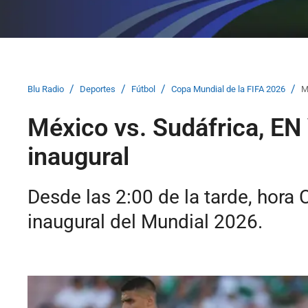
/
/
/
/
Blu Radio
Deportes
Fútbol
Copa Mundial de la FIFA 2026
M
México vs. Sudáfrica, EN 
inaugural
Desde las 2:00 de la tarde, hora C
inaugural del Mundial 2026.