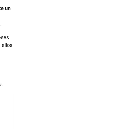
te un
a
.
eses
 ellos
s.