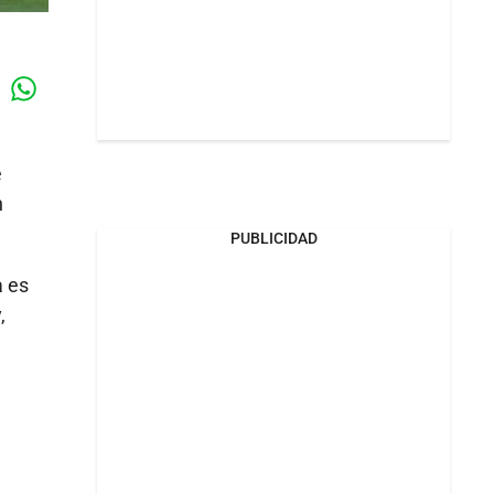
Whatsapp
k
e
n
PUBLICIDAD
a es
,