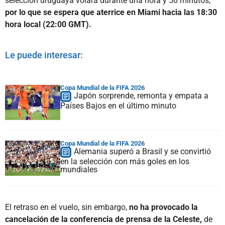
selección uruguaya volará durante una hora y 50 minutos,
por lo que se espera que aterrice en Miami hacia las 18:30
hora local (22:00 GMT).
Le puede interesar:
Copa Mundial de la FIFA 2026
Japón sorprende, remonta y empata a
Países Bajos en el último minuto
Copa Mundial de la FIFA 2026
Alemania superó a Brasil y se convirtió
en la selección con más goles en los
mundiales
El retraso en el vuelo, sin embargo,
no ha provocado la
cancelación de la conferencia de prensa de la Celeste,
de