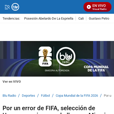
EN VIVO
Señal Visual Radio
Tendencias:
Posesión Abelardo De La Espriella
Cali
Gustavo Petro
PUBLICIDAD
Ver en VIVO
/
/
/
/
Blu Radio
Deportes
Fútbol
Copa Mundial de la FIFA 2026
Por un 
Por un error de FIFA, selección de