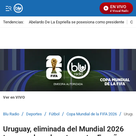
EN VIVO
Señal Visual Radio
Tendencias:
Abelardo De La Espriella se posesiona como presidente
Cal
PUBLICIDAD
Ver en VIVO
/
/
/
/
Blu Radio
Deportes
Fútbol
Copa Mundial de la FIFA 2026
Urugua
Uruguay, eliminada del Mundial 2026