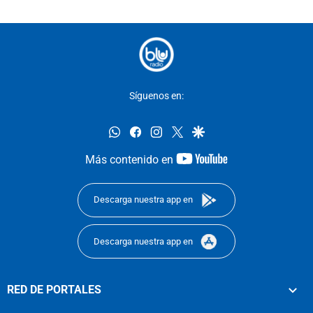
Síguenos en:
whatsapp
facebook
instagram
twitter
google
youtube-
Más contenido en
footer
Descarga nuestra app en
Descarga nuestra app en
RED DE PORTALES