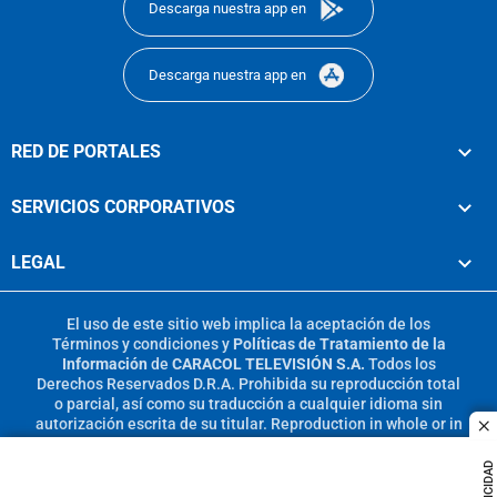
Descarga nuestra app en
Descarga nuestra app en
RED DE PORTALES
SERVICIOS CORPORATIVOS
LEGAL
El uso de este sitio web implica la aceptación de los
Términos y condiciones
y
Políticas de Tratamiento de la
Información
de
CARACOL TELEVISIÓN S.A.
Todos los
Derechos Reservados D.R.A. Prohibida su reproducción total
o parcial, así como su traducción a cualquier idioma sin
autorización escrita de su titular. Reproduction in whole or in
c
part, or translation without written permission is prohibited.
All rights reserved 2025.
PUBLICIDAD