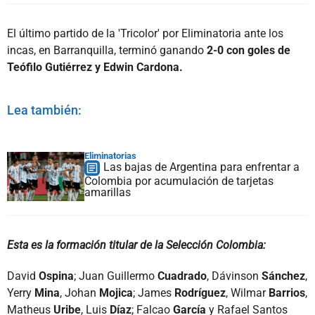
El último partido de la 'Tricolor' por Eliminatoria ante los
incas, en Barranquilla, terminó ganando
2-0 con goles de
Teófilo Gutiérrez y Edwin Cardona.
Lea también:
Eliminatorias
Las bajas de Argentina para enfrentar a
Colombia por acumulación de tarjetas
amarillas
Esta es la formación titular de la Selección Colombia:
David
Ospina
; Juan Guillermo
Cuadrado
, Dávinson
Sánchez
,
Yerry
Mina
, Johan
Mojica
; James
Rodríguez
, Wilmar
Barrios
,
Matheus
Uribe
, Luis
Díaz
; Falcao
García
y Rafael Santos