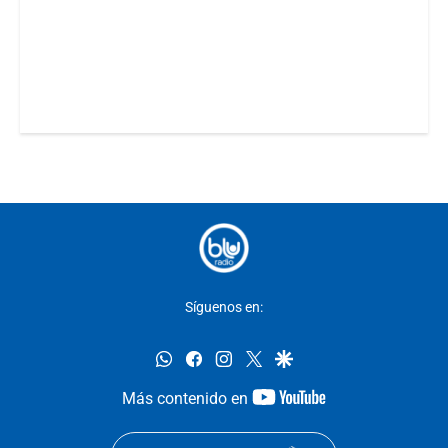
Síguenos en:
whatsapp
facebook
instagram
twitter
google
youtube-
Más contenido en
footer