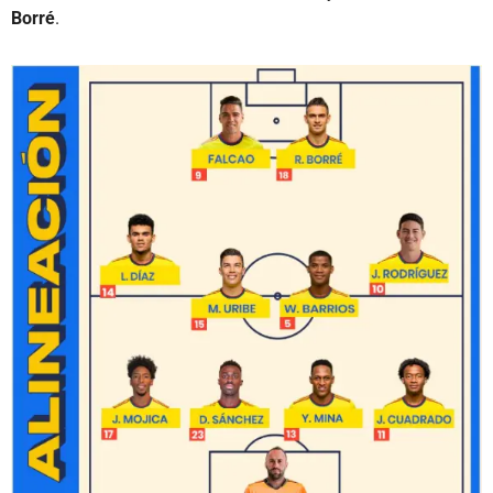
Borré
.