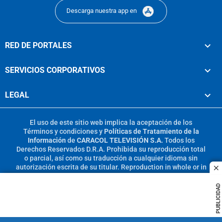
Descarga nuestra app en
RED DE PORTALES
SERVICIOS CORPORATIVOS
LEGAL
El uso de este sitio web implica la aceptación de los
Términos y condiciones
y
Políticas de Tratamiento de la
Información
de
CARACOL TELEVISIÓN S.A.
Todos los
Derechos Reservados D.R.A. Prohibida su reproducción total
o parcial, así como su traducción a cualquier idioma sin
autorización escrita de su titular. Reproduction in whole or in
c
part, or translation without written permission is prohibited.
All rights reserved 2025.
PUBLICIDAD
MIEMBRO DE: