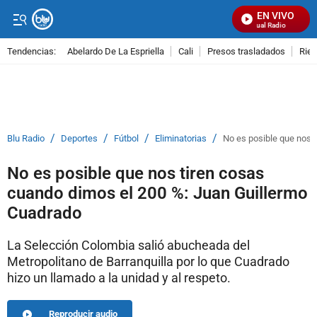
EN VIVO
Señal Visual Radio
Tendencias:
Abelardo De La Espriella
Cali
Presos trasladados
Rie
PUBLICIDAD
/
/
/
/
Blu Radio
Deportes
Fútbol
Eliminatorias
No es posible que nos 
No es posible que nos tiren cosas
cuando dimos el 200 %: Juan Guillermo
Cuadrado
La Selección Colombia salió abucheada del
Metropolitano de Barranquilla por lo que Cuadrado
hizo un llamado a la unidad y al respeto.
Reproducir audio