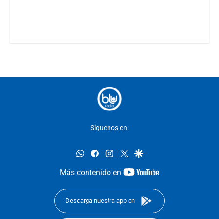
Síguenos en:
whatsapp
facebook
instagram
twitter
google
youtube-
Más contenido en
footer
Descarga nuestra app en