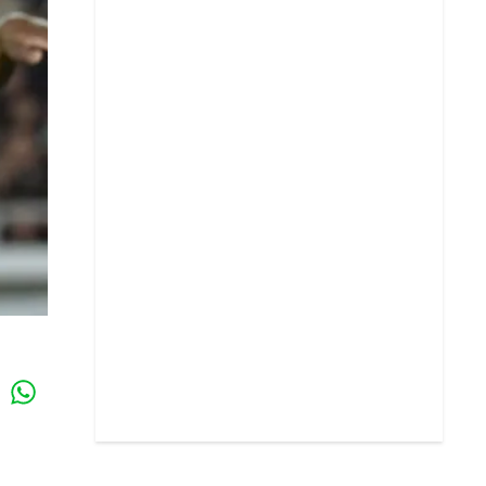
Whatsapp
k