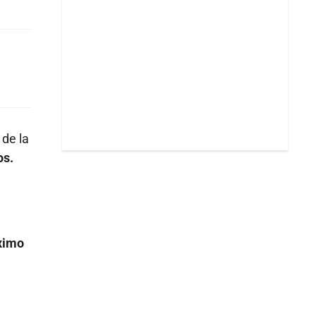
de la
os.
óximo