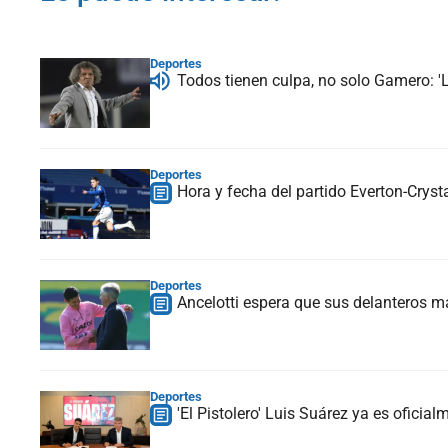
Deportes
Todos tienen culpa, no solo Gamero: '
Deportes
Hora y fecha del partido Everton-Cryst
Deportes
Ancelotti espera que sus delanteros
Deportes
'El Pistolero' Luis Suárez ya es oficia