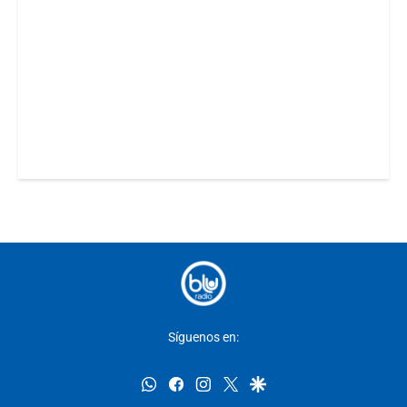
Síguenos en:
whatsapp
facebook
instagram
twitter
google