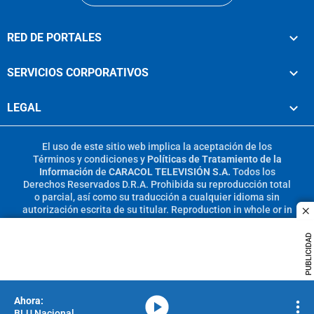
RED DE PORTALES
SERVICIOS CORPORATIVOS
LEGAL
El uso de este sitio web implica la aceptación de los
Términos y condiciones
y
Políticas de Tratamiento de la
Información
de
CARACOL TELEVISIÓN S.A.
Todos los
Derechos Reservados D.R.A. Prohibida su reproducción total
o parcial, así como su traducción a cualquier idioma sin
autorización escrita de su titular. Reproduction in whole or in
c
part, or translation without written permission is prohibited.
All rights reserved 2025.
PUBLICIDAD
MIEMBRO DE:
media-icon
BLU Nacional