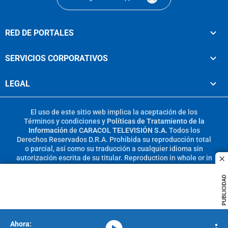
RED DE PORTALES
SERVICIOS CORPORATIVOS
LEGAL
El uso de este sitio web implica la aceptación de los
Términos y condiciones
y
Políticas de Tratamiento de la
Información
de
CARACOL TELEVISIÓN S.A.
Todos los
Derechos Reservados D.R.A. Prohibida su reproducción total
o parcial, así como su traducción a cualquier idioma sin
autorización escrita de su titular. Reproduction in whole or in
c
part, or translation without written permission is prohibited.
All rights reserved 2025.
PUBLICIDAD
MIEMBRO DE:
media-icon