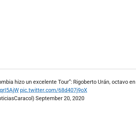
ombia hizo un excelente Tour”: Rigoberto Urán, octavo en
4qrI5AjW
pic.twitter.com/68d407j9oX
ticiasCaracol)
September 20, 2020