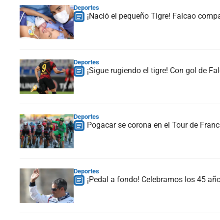
Deportes
¡Nació el pequeño Tigre! Falcao compar
Deportes
¡Sigue rugiendo el tigre! Con gol de F
Deportes
Pogacar se corona en el Tour de Franc
Deportes
¡Pedal a fondo! Celebramos los 45 añ