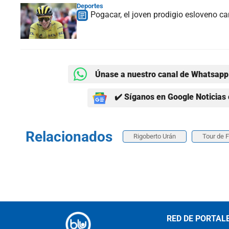
Deportes
Pogacar, el joven prodigio esloveno c
Únase a nuestro canal de Whatsapp 
✔️ Síganos en Google Noticias 
Relacionados
Rigoberto Urán
Tour de 
RED DE PORTAL