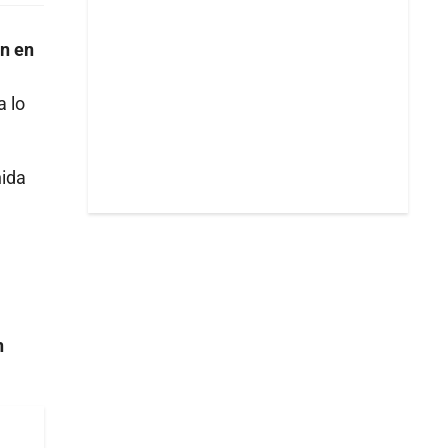
on en
a lo
nida
n