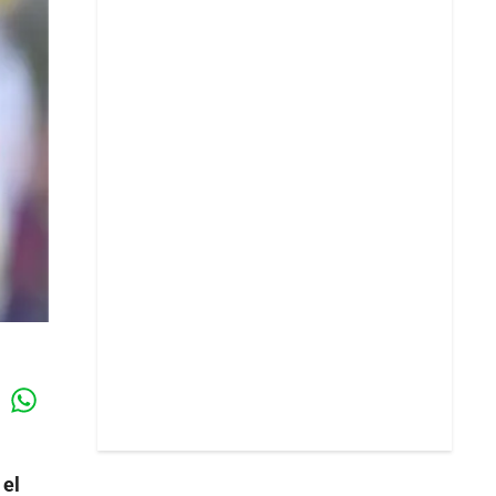
Whatsapp
k
 el