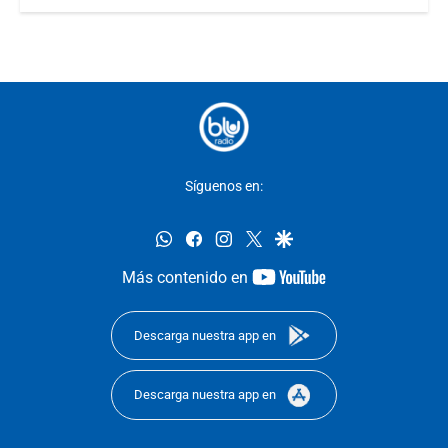
Síguenos en:
whatsapp
facebook
instagram
twitter
google
youtube-
Más contenido en
footer
Descarga nuestra app en
Descarga nuestra app en