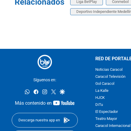
Relacionados
Liga BetPlay
Conmebol
Deportivo Independiente Medellí
RED DE PORTAL
Noticias Caracol
Caracol Televisión
Síguenos en:
Gol Caracol
whatsapp
facebook
instagram
twitter
google
La Kalle
HJCK
youtube-
Más contenido en
DiTu
footer
El Espectador
Teatro Mayor
Descarga nuestra app en
Caracol Internacional