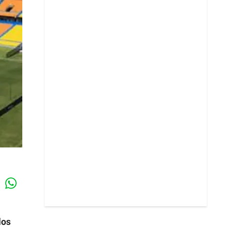
Whatsapp
k
los