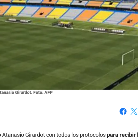
tanasio Girardot. Foto: AFP
Faceboo
X
io Atanasio Girardot con todos los protocolos
para recibir 