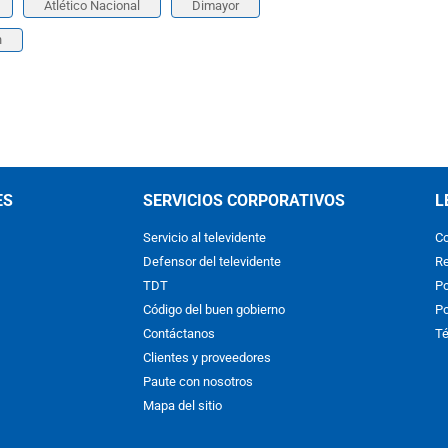
Atlético Nacional
Dimayor
n
ES
SERVICIOS CORPORATIVOS
L
Servicio al televidente
Co
Defensor del televidente
Re
TDT
Po
Código del buen gobierno
Po
Contáctanos
Té
Clientes y proveedores
Paute con nosotros
Mapa del sitio