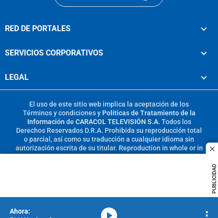
RED DE PORTALES
SERVICIOS CORPORATIVOS
LEGAL
El uso de este sitio web implica la aceptación de los
Términos y condiciones
y
Políticas de Tratamiento de la
Información
de
CARACOL TELEVISIÓN S.A.
Todos los
Derechos Reservados D.R.A. Prohibida su reproducción total
o parcial, así como su traducción a cualquier idioma sin
autorización escrita de su titular. Reproduction in whole or in
c
part, or translation without written permission is prohibited.
All rights reserved 2025.
PUBLICIDAD
MIEMBRO DE:
media-icon