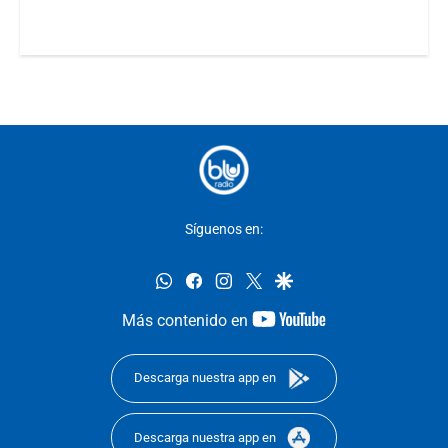
Síguenos en:
whatsapp
facebook
instagram
twitter
google
youtube-
Más contenido en
footer
Descarga nuestra app en
Descarga nuestra app en