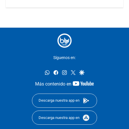
Síguenos en:
whatsapp
facebook
instagram
twitter
google
youtube-
Más contenido en
footer
Descarga nuestra app en
Descarga nuestra app en