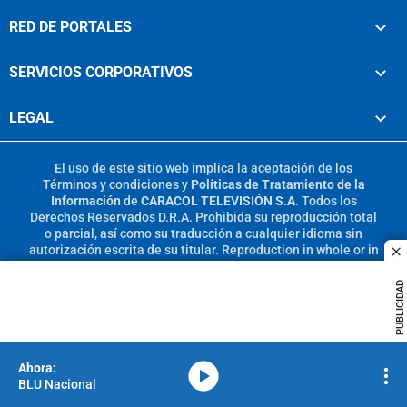
RED DE PORTALES
SERVICIOS CORPORATIVOS
LEGAL
El uso de este sitio web implica la aceptación de los
Términos y condiciones
y
Políticas de Tratamiento de la
Información
de
CARACOL TELEVISIÓN S.A.
Todos los
Derechos Reservados D.R.A. Prohibida su reproducción total
o parcial, así como su traducción a cualquier idioma sin
autorización escrita de su titular. Reproduction in whole or in
c
part, or translation without written permission is prohibited.
All rights reserved 2025.
PUBLICIDAD
MIEMBRO DE:
media-icon
BLU Nacional