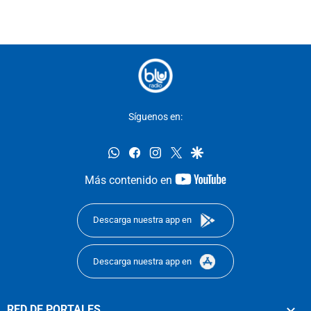
Síguenos en:
whatsapp
facebook
instagram
twitter
google
youtube-
Más contenido en
footer
Descarga nuestra app en
Descarga nuestra app en
RED DE PORTALES