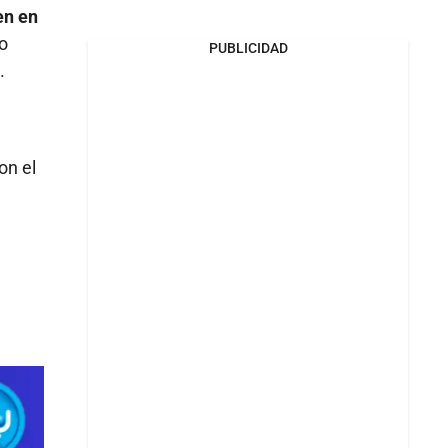
en en
eo
PUBLICIDAD
.
on el