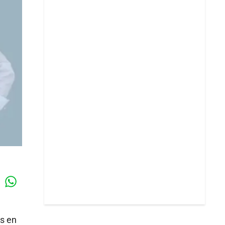
Whatsapp
k
s en