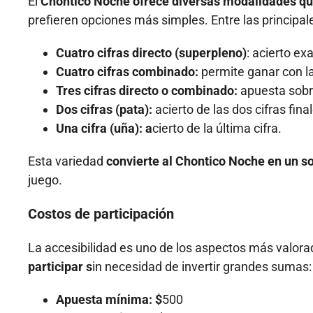
El
Chontico Noche ofrece diversas modalidades qu
prefieren opciones más simples. Entre las principal
Cuatro cifras directo (superpleno)
: acierto ex
Cuatro cifras combinado:
permite ganar con la
Tres cifras directo o combinado:
apuesta sobre
Dos cifras (pata):
acierto de las dos cifras fina
Una cifra (uña): a
cierto de la última cifra.
Esta variedad
convierte al Chontico Noche en un sor
juego.
Costos de participación
La accesibilidad es uno de los aspectos más valora
participar s
in necesidad de invertir grandes sumas:
Apuesta mínima: $
500