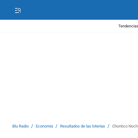
Tendencias
/
/
/
Blu Radio
Economía
Resultados de las loterías
Chontico Noche