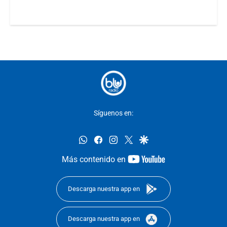
Síguenos en:
whatsapp
facebook
instagram
twitter
google
youtube-
Más contenido en
footer
Descarga nuestra app en
Descarga nuestra app en