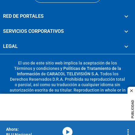
RED DE PORTALES
SERVICIOS CORPORATIVOS
LEGAL
El uso de este sitio web implica la aceptación de los
Términos y condiciones
y
Políticas de Tratamiento de la
Información
de
CARACOL TELEVISIÓN S.A.
Todos los
Derechos Reservados D.R.A. Prohibida su reproducción total
o parcial, así como su traducción a cualquier idioma sin
autorización escrita de su titular. Reproduction in whole or in
c
part, or translation without written permission is prohibited.
All rights reserved 2025.
PUBLICIDAD
MIEMBRO DE:
media-icon
BLU Nacional