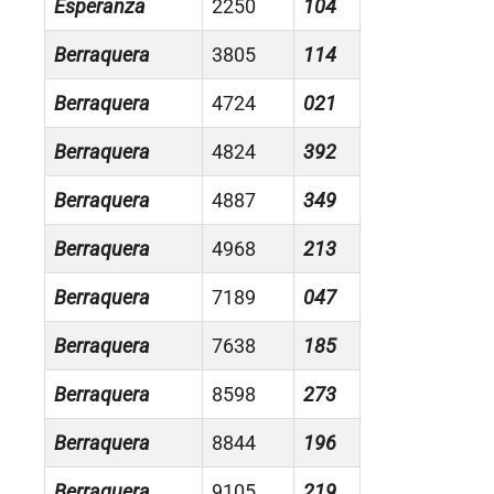
Esperanza
2250
104
Berraquera
3805
114
Berraquera
4724
021
Berraquera
4824
392
Berraquera
4887
349
Berraquera
4968
213
Berraquera
7189
047
Berraquera
7638
185
Berraquera
8598
273
Berraquera
8844
196
Berraquera
9105
219