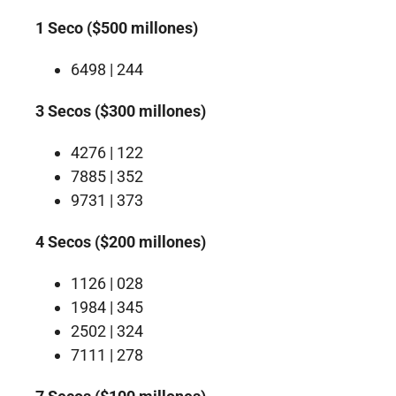
1 Seco ($500 millones)
6498 | 244
3 Secos ($300 millones)
4276 | 122
7885 | 352
9731 | 373
4 Secos ($200 millones)
1126 | 028
1984 | 345
2502 | 324
7111 | 278