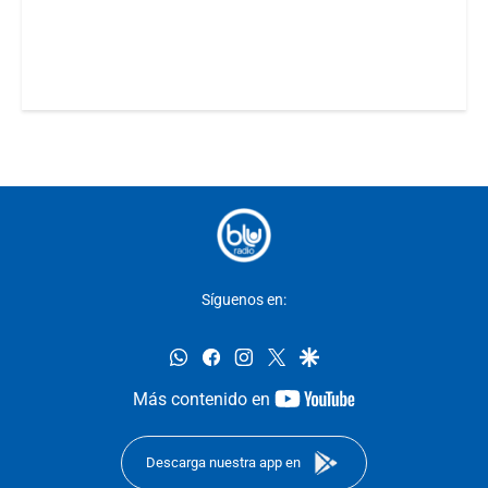
Síguenos en:
whatsapp
facebook
instagram
twitter
google
youtube-
Más contenido en
footer
Descarga nuestra app en