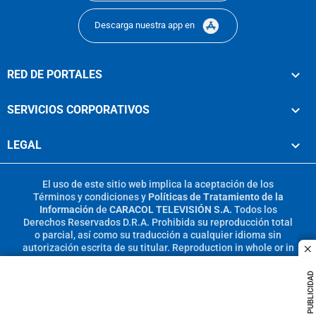
Descarga nuestra app en
RED DE PORTALES
SERVICIOS CORPORATIVOS
LEGAL
El uso de este sitio web implica la aceptación de los
Términos y condiciones
y
Políticas de Tratamiento de la
Información
de
CARACOL TELEVISIÓN S.A.
Todos los
Derechos Reservados D.R.A. Prohibida su reproducción total
o parcial, así como su traducción a cualquier idioma sin
autorización escrita de su titular. Reproduction in whole or in
c
part, or translation without written permission is prohibited.
All rights reserved 2025.
PUBLICIDAD
MIEMBRO DE: