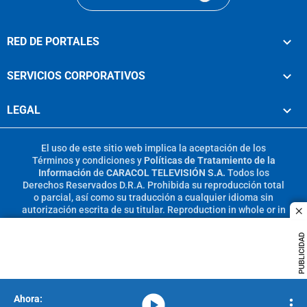
RED DE PORTALES
SERVICIOS CORPORATIVOS
LEGAL
El uso de este sitio web implica la aceptación de los
Términos y condiciones
y
Políticas de Tratamiento de la
Información
de
CARACOL TELEVISIÓN S.A.
Todos los
Derechos Reservados D.R.A. Prohibida su reproducción total
o parcial, así como su traducción a cualquier idioma sin
autorización escrita de su titular. Reproduction in whole or in
c
part, or translation without written permission is prohibited.
All rights reserved 2025.
PUBLICIDAD
MIEMBRO DE:
media-icon