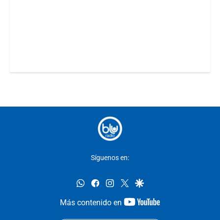
Síguenos en:
whatsapp
facebook
instagram
twitter
google
youtube-
Más contenido en
footer