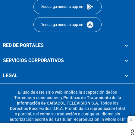
Descarga nuestra app en
Descarga nuestra app en
RED DE PORTALES
SERVICIOS CORPORATIVOS
LEGAL
El uso de este sitio web implica la aceptación de los
Términos y condiciones
y
Políticas de Tratamiento de la
Información
de
CARACOL TELEVISIÓN S.A.
Todos los
Derechos Reservados D.R.A. Prohibida su reproducción total
o parcial, así como su traducción a cualquier idioma sin
autorización escrita de su titular. Reproduction in whole or in
c
part, or translation without written permission is prohibited.
All rights reserved 2025.