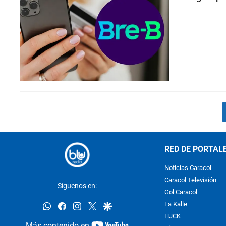
RED DE PORTAL
Noticias Caracol
Caracol Televisión
Síguenos en:
Gol Caracol
whatsapp
facebook
instagram
twitter
google
La Kalle
HJCK
youtube-
Más contenido en