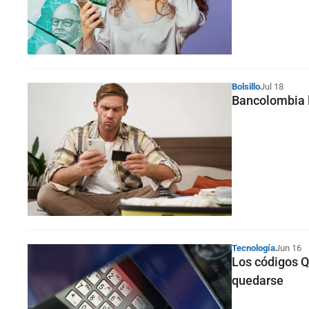
Bolsillo
Jul 18
Bancolombia l
Tecnología
Jun 16
Los códigos QR
quedarse