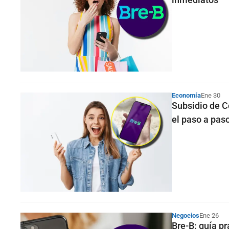
Economía
Ene 30
Subsidio de C
el paso a pas
Negocios
Ene 26
Bre-B: guía p