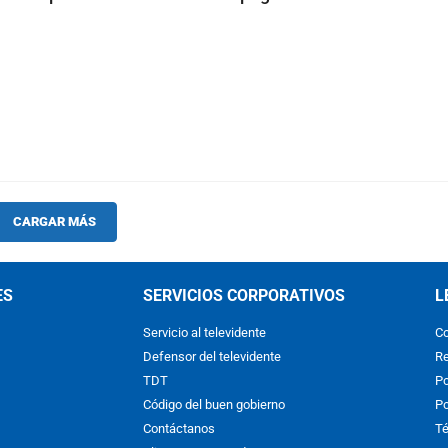
CARGAR MÁS
ES
SERVICIOS CORPORATIVOS
L
Servicio al televidente
Co
Defensor del televidente
Re
TDT
Po
Código del buen gobierno
Po
Contáctanos
Té