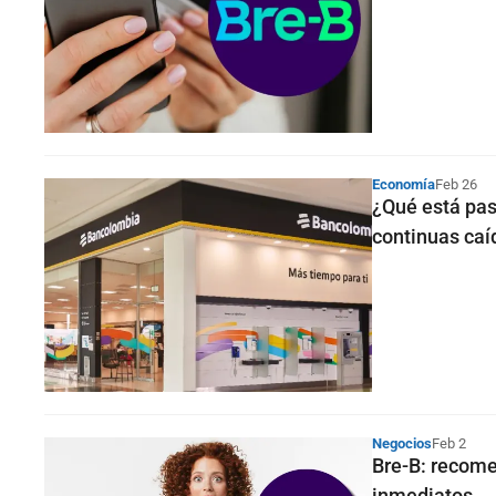
Economía
Feb 26
¿Qué está pas
continuas caí
Negocios
Feb 2
Bre-B: recome
inmediatos