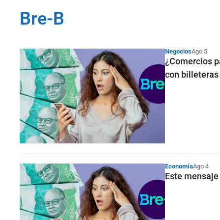
Bre-B
Negocios
Ago 5
¿Comercios pa
con billeteras
Economía
Ago 4
Este mensaje 