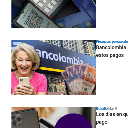
Finanzas personal
Bancolombia a
estos pagos
Bolsillo
Mar 9
Los días en q
pago