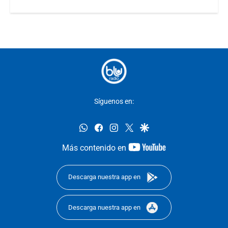
Síguenos en:
whatsapp
facebook
instagram
twitter
google
youtube-
Más contenido en
footer
Descarga nuestra app en
Descarga nuestra app en