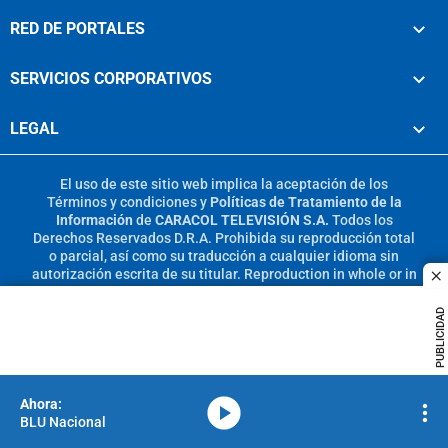
RED DE PORTALES
SERVICIOS CORPORATIVOS
LEGAL
El uso de este sitio web implica la aceptación de los
Términos y condiciones
y
Políticas de Tratamiento de la
Información
de
CARACOL TELEVISIÓN S.A.
Todos los
Derechos Reservados D.R.A. Prohibida su reproducción total
o parcial, así como su traducción a cualquier idioma sin
autorización escrita de su titular. Reproduction in whole or in
c
part, or translation without written permission is prohibited.
All rights reserved 2025.
PUBLICIDAD
MIEMBRO DE:
media-icon
BLU Nacional