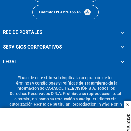
Descarga nuestra app en
RED DE PORTALES
SERVICIOS CORPORATIVOS
LEGAL
El uso de este sitio web implica la aceptación de los
Términos y condiciones
y
Políticas de Tratamiento de la
Información
de
CARACOL TELEVISIÓN S.A.
Todos los
Derechos Reservados D.R.A. Prohibida su reproducción total
o parcial, así como su traducción a cualquier idioma sin
autorización escrita de su titular. Reproduction in whole or in
c
part, or translation without written permission is prohibited.
All rights reserved 2025.
PUBLICIDAD
MIEMBRO DE: