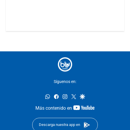
Síguenos en:
whatsapp
facebook
instagram
twitter
google
youtube-
Más contenido en
footer
Descarga nuestra app en