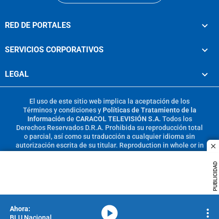
RED DE PORTALES
SERVICIOS CORPORATIVOS
LEGAL
El uso de este sitio web implica la aceptación de los
Términos y condiciones
y
Políticas de Tratamiento de la
Información
de
CARACOL TELEVISIÓN S.A.
Todos los
Derechos Reservados D.R.A. Prohibida su reproducción total
o parcial, así como su traducción a cualquier idioma sin
autorización escrita de su titular. Reproduction in whole or in
c
part, or translation without written permission is prohibited.
All rights reserved 2025.
PUBLICIDAD
MIEMBRO DE:
media-icon
BLU Nacional