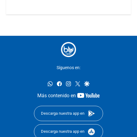
Síguenos en:
whatsapp
facebook
instagram
twitter
google
youtube-
Más contenido en
footer
Descarga nuestra app en
Descarga nuestra app en