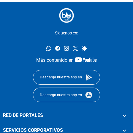
Síguenos en:
whatsapp
facebook
instagram
twitter
google
youtube-
Más contenido en
footer
Descarga nuestra app en
Descarga nuestra app en
RED DE PORTALES
SERVICIOS CORPORATIVOS