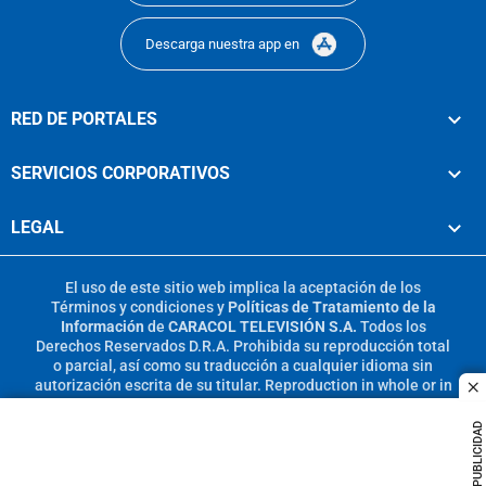
Descarga nuestra app en
RED DE PORTALES
SERVICIOS CORPORATIVOS
LEGAL
El uso de este sitio web implica la aceptación de los
Términos y condiciones
y
Políticas de Tratamiento de la
Información
de
CARACOL TELEVISIÓN S.A.
Todos los
Derechos Reservados D.R.A. Prohibida su reproducción total
o parcial, así como su traducción a cualquier idioma sin
autorización escrita de su titular. Reproduction in whole or in
c
part, or translation without written permission is prohibited.
All rights reserved 2025.
PUBLICIDAD
MIEMBRO DE: