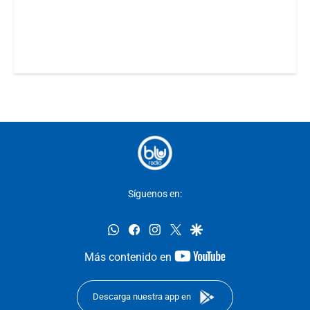
Síguenos en:
whatsapp
facebook
instagram
twitter
google
youtube-
Más contenido en
footer
Descarga nuestra app en