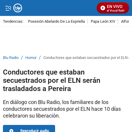
EN VIVO
Señal Visual Radio
Tendencias:
Posesión Abelardo De La Espriella
Papa León XIV
Alfons
PUBLICIDAD
/
/
Blu Radio
Humor
Conductores que estaban secuestrados por el ELN se
Conductores que estaban
secuestrados por el ELN serán
trasladados a Pereira
En diálogo con Blu Radio, los familiares de los
conductores secuestrados por el ELN hace 10 días
celebraron su liberación.
Reproducir audio