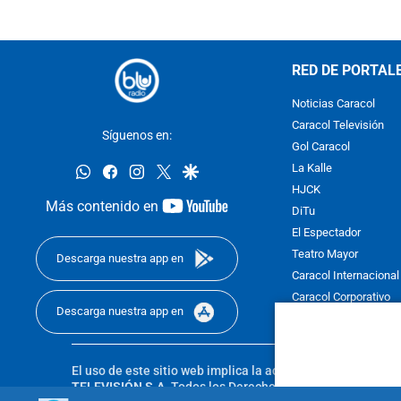
RED DE PORTAL
Noticias Caracol
Caracol Televisión
Síguenos en:
Gol Caracol
whatsapp
facebook
instagram
twitter
google
La Kalle
HJCK
youtube-
Más contenido en
DiTu
footer
El Espectador
Teatro Mayor
Descarga nuestra app en
Caracol Internacional
Caracol Corporativo
Descarga nuestra app en
Caracol Next
El uso de este sitio web implica la aceptación de los
Térmi
TELEVISIÓN S.A.
Todos los Derechos Reservados D.R.A. Pro