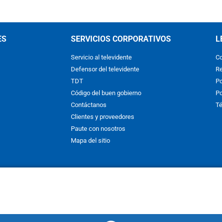
ES
SERVICIOS CORPORATIVOS
L
Servicio al televidente
Co
Defensor del televidente
Re
TDT
Po
Código del buen gobierno
Po
Contáctanos
Té
Clientes y proveedores
Paute con nosotros
Mapa del sitio
nos y condiciones
y
Políticas de Tratamiento de la Información
de
CAR
hibida su reproducción total o parcial, así como su traducción a cual