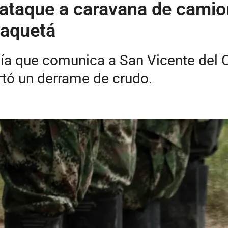
ataque a caravana de camio
Caquetá
vía que comunica a San Vicente del 
rtó un derrame de crudo.