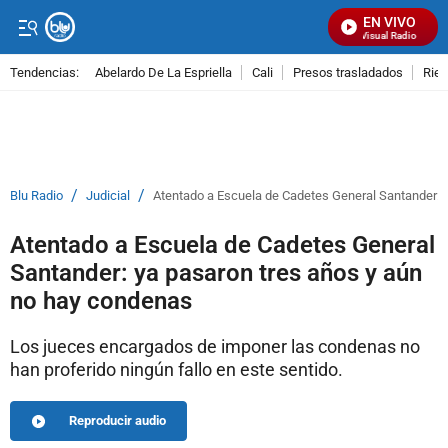
EN VIVO
Señal Visual Radio
Tendencias:
Abelardo De La Espriella
Cali
Presos trasladados
Rie
PUBLICIDAD
/
/
Blu Radio
Judicial
Atentado a Escuela de Cadetes General Santander: 
Atentado a Escuela de Cadetes General
Santander: ya pasaron tres años y aún
no hay condenas
Los jueces encargados de imponer las condenas no
han proferido ningún fallo en este sentido.
Reproducir audio