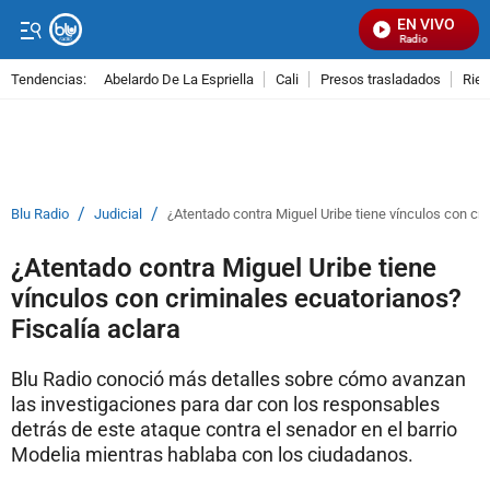
EN VIVO
Señal Visual Radio
Tendencias:
Abelardo De La Espriella
Cali
Presos trasladados
Rie
PUBLICIDAD
/
/
Blu Radio
Judicial
¿Atentado contra Miguel Uribe tiene vínculos con cri
¿Atentado contra Miguel Uribe tiene
vínculos con criminales ecuatorianos?
Fiscalía aclara
Blu Radio conoció más detalles sobre cómo avanzan
las investigaciones para dar con los responsables
detrás de este ataque contra el senador en el barrio
Modelia mientras hablaba con los ciudadanos.