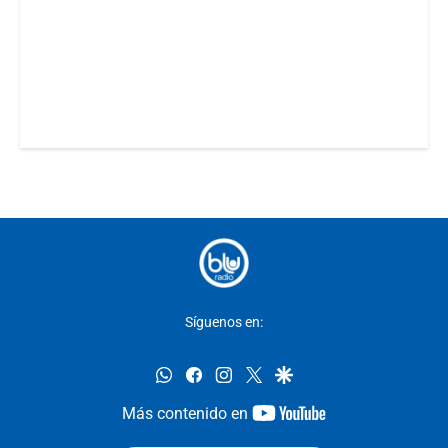
Síguenos en:
whatsapp
facebook
instagram
twitter
google
youtube-
Más contenido en
footer