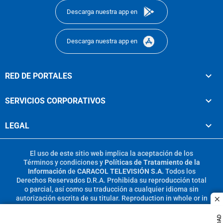
Descarga nuestra app en
Descarga nuestra app en
RED DE PORTALES
SERVICIOS CORPORATIVOS
LEGAL
El uso de este sitio web implica la aceptación de los
Términos y condiciones
y
Políticas de Tratamiento de la
Información
de
CARACOL TELEVISIÓN S.A.
Todos los
Derechos Reservados D.R.A. Prohibida su reproducción total
o parcial, así como su traducción a cualquier idioma sin
autorización escrita de su titular. Reproduction in whole or in
c
part, or translation without written permission is prohibited.
All rights reserved 2025.