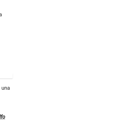
a
a una
lfo