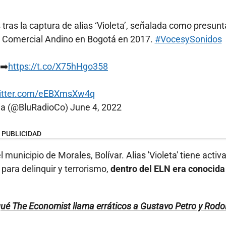
ras la captura de alias ‘Violeta’, señalada como presunt
ro Comercial Andino en Bogotá en 2017.
#VocesySonidos
➡️
https://t.co/X75hHgo358
witter.com/eEBXmsXw4q
ia (@BluRadioCo)
June 4, 2022
PUBLICIDAD
el municipio de Morales, Bolívar. Alias 'Violeta' tiene activ
 para delinquir y terrorismo,
dentro del ELN era conocida
qué The Economist llama erráticos a Gustavo Petro y Rodo