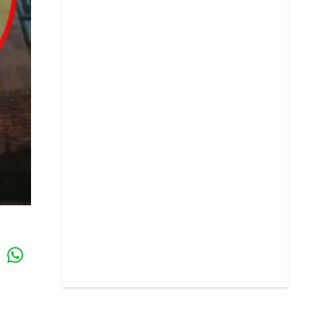
Whatsapp
k