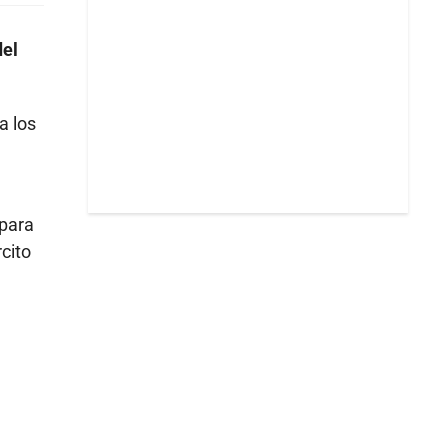
del
a los
 para
rcito