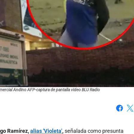
mercial Andino AFP-captura de pantalla video BLU Radio
Faceboo
X
ngo Ramírez,
alias 'Violeta'
,
señalada como presunta