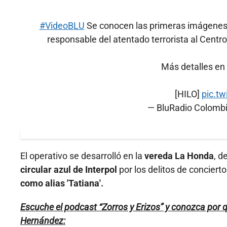
#VideoBLU
Se conocen las primeras imágenes t
responsable del atentado terrorista al Cent
Más detalles en 
[HILO]
pic.t
— BluRadio Colomb
El operativo se desarrolló en la
vereda La Honda
, d
circular azul de Interpol
por los delitos de concierto
como alias 'Tatiana'.
Escuche el podcast “Zorros y Erizos” y conozca por 
Hernández: