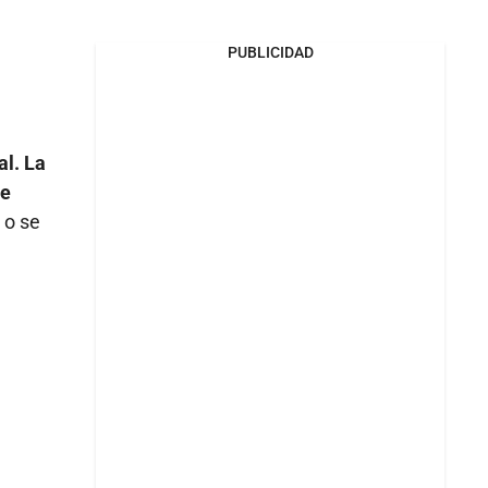
PUBLICIDAD
al. La
re
 o se