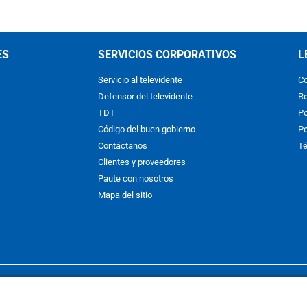
ES
SERVICIOS CORPORATIVOS
L
Servicio al televidente
Co
Defensor del televidente
Re
TDT
Po
Código del buen gobierno
Po
Contáctanos
Té
Clientes y proveedores
Paute con nosotros
Mapa del sitio
nos y condiciones
y
Políticas de Tratamiento de la Información
de
CAR
hibida su reproducción total o parcial, así como su traducción a cual