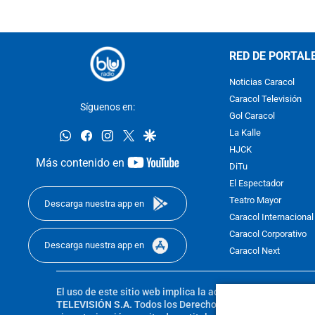
RED DE PORTAL
Noticias Caracol
Caracol Televisión
Síguenos en:
Gol Caracol
whatsapp
facebook
instagram
twitter
google
La Kalle
HJCK
youtube-
Más contenido en
DiTu
footer
El Espectador
Teatro Mayor
Descarga nuestra app en
Caracol Internacional
Caracol Corporativo
Descarga nuestra app en
Caracol Next
El uso de este sitio web implica la aceptación de los
Térmi
TELEVISIÓN S.A.
Todos los Derechos Reservados D.R.A. Pro