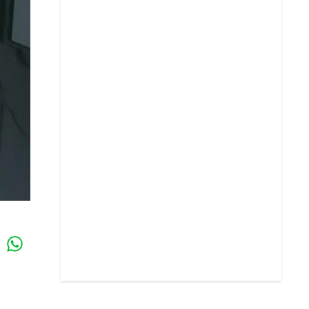
Whatsapp
k