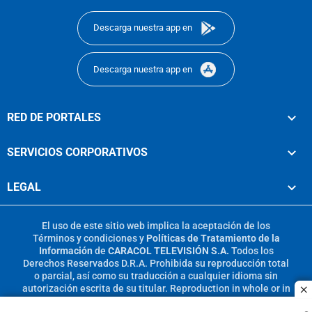
Descarga nuestra app en
Descarga nuestra app en
RED DE PORTALES
SERVICIOS CORPORATIVOS
LEGAL
El uso de este sitio web implica la aceptación de los
Términos y condiciones
y
Políticas de Tratamiento de la
Información
de
CARACOL TELEVISIÓN S.A.
Todos los
Derechos Reservados D.R.A. Prohibida su reproducción total
o parcial, así como su traducción a cualquier idioma sin
autorización escrita de su titular. Reproduction in whole or in
c
part, or translation without written permission is prohibited.