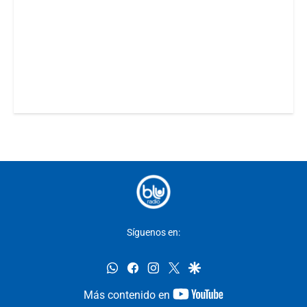
Síguenos en:
whatsapp
facebook
instagram
twitter
google
youtube-
Más contenido en
footer