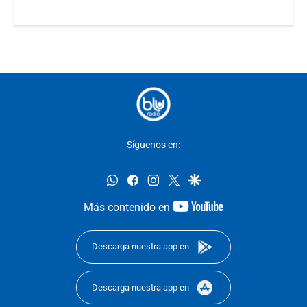
Síguenos en:
whatsapp
facebook
instagram
twitter
google
youtube-
Más contenido en
footer
Descarga nuestra app en
Descarga nuestra app en