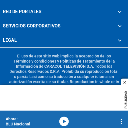
RED DE PORTALES
SERVICIOS CORPORATIVOS
LEGAL
El uso de este sitio web implica la aceptación de los
Términos y condiciones
y
Políticas de Tratamiento de la
Información
de
CARACOL TELEVISIÓN S.A.
Todos los
Derechos Reservados D.R.A. Prohibida su reproducción total
o parcial, así como su traducción a cualquier idioma sin
autorización escrita de su titular. Reproduction in whole or in
c
part, or translation without written permission is prohibited.
All rights reserved 2025.
PUBLICIDAD
MIEMBRO DE:
media-icon
BLU Nacional