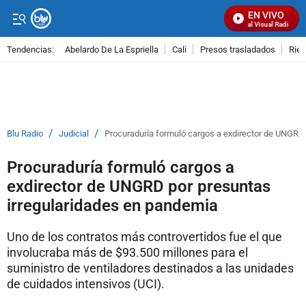
EN VIVO
Señal Visual Radio
Tendencias:
Abelardo De La Espriella
Cali
Presos trasladados
Rie
PUBLICIDAD
/
/
Blu Radio
Judicial
Procuraduría formuló cargos a exdirector de UNGRD
Procuraduría formuló cargos a
exdirector de UNGRD por presuntas
irregularidades en pandemia
Uno de los contratos más controvertidos fue el que
involucraba más de $93.500 millones para el
suministro de ventiladores destinados a las unidades
de cuidados intensivos (UCI).