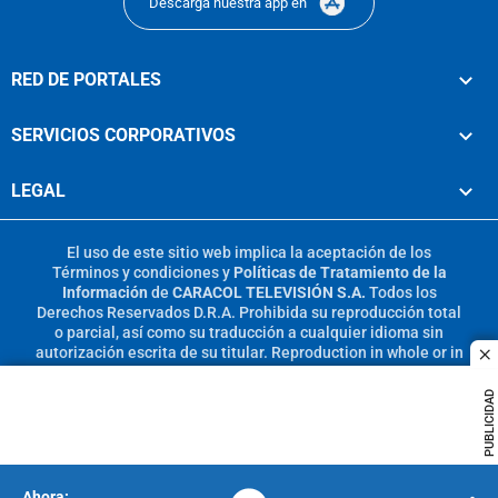
Descarga nuestra app en
RED DE PORTALES
SERVICIOS CORPORATIVOS
LEGAL
El uso de este sitio web implica la aceptación de los
Términos y condiciones
y
Políticas de Tratamiento de la
Información
de
CARACOL TELEVISIÓN S.A.
Todos los
Derechos Reservados D.R.A. Prohibida su reproducción total
o parcial, así como su traducción a cualquier idioma sin
autorización escrita de su titular. Reproduction in whole or in
c
part, or translation without written permission is prohibited.
All rights reserved 2025.
PUBLICIDAD
MIEMBRO DE: