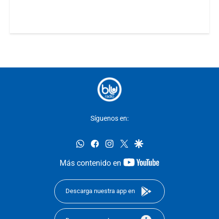
Síguenos en:
whatsapp
facebook
instagram
twitter
google
youtube-
Más contenido en
footer
Descarga nuestra app en