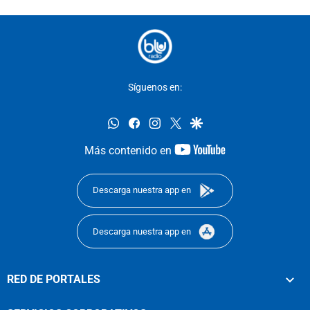
Síguenos en:
whatsapp
facebook
instagram
twitter
google
youtube-
Más contenido en
footer
Descarga nuestra app en
Descarga nuestra app en
RED DE PORTALES