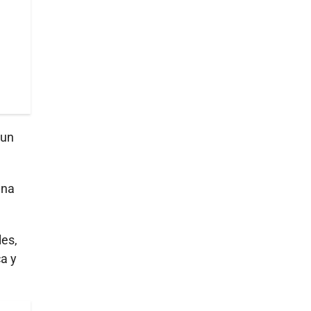
 un
una
les,
ca y