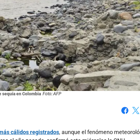
 sequía en Colombia
Foto: AFP
Faceboo
X
 más cálidos registrados
, aunque el fenómeno meteoroló