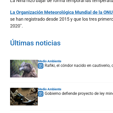
La Niña hizo bajar de forma temporal las temperatu
La Organización Meteorológica Mundial de la ON
se han registrado desde 2015 y que los tres primero
2020".
Últimas noticias
Medio Ambiente
Rafiki, el cóndor nacido en cautiverio
Medio Ambiente
Gobierno defiende proyecto de ley mine