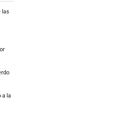
 las
or
erdo
 a la