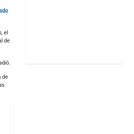
rado
, el
l de
adió.
s de
as