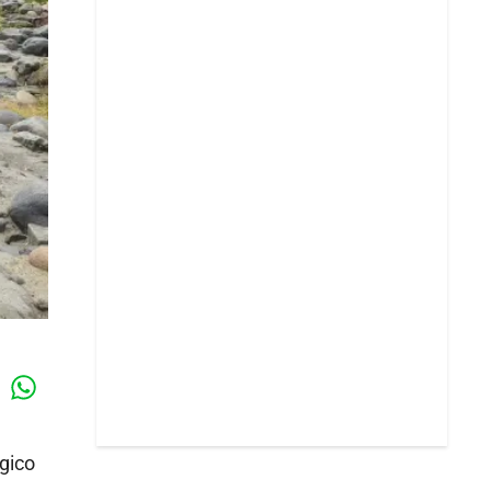
Whatsapp
k
gico