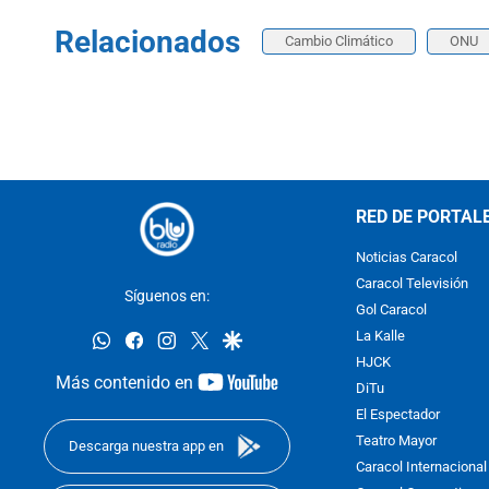
Relacionados
Cambio Climático
ONU
RED DE PORTAL
Noticias Caracol
Caracol Televisión
Síguenos en:
Gol Caracol
whatsapp
facebook
instagram
twitter
google
La Kalle
HJCK
youtube-
Más contenido en
DiTu
footer
El Espectador
Teatro Mayor
Descarga nuestra app en
Caracol Internacional