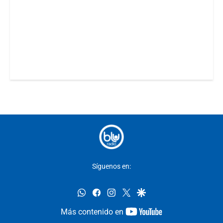
Síguenos en:
whatsapp
facebook
instagram
twitter
google
youtube-
Más contenido en
footer