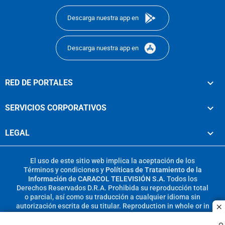
Descarga nuestra app en
Descarga nuestra app en
RED DE PORTALES
SERVICIOS CORPORATIVOS
LEGAL
El uso de este sitio web implica la aceptación de los
Términos y condiciones
y
Políticas de Tratamiento de la
Información
de
CARACOL TELEVISIÓN S.A.
Todos los
Derechos Reservados D.R.A. Prohibida su reproducción total
o parcial, así como su traducción a cualquier idioma sin
autorización escrita de su titular. Reproduction in whole or in
c
part, or translation without written permission is prohibited.
All rights reserved 2025.