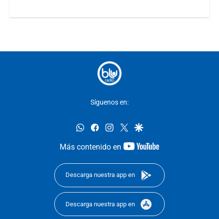
Síguenos en:
whatsapp
facebook
instagram
twitter
google
youtube-
Más contenido en
footer
Descarga nuestra app en
Descarga nuestra app en