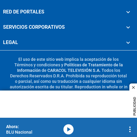
RED DE PORTALES
SERVICIOS CORPORATIVOS
LEGAL
El uso de este sitio web implica la aceptación de los
Términos y condiciones
y
Políticas de Tratamiento de la
Información
de
CARACOL TELEVISIÓN S.A.
Todos los
Derechos Reservados D.R.A. Prohibida su reproducción total
o parcial, así como su traducción a cualquier idioma sin
autorización escrita de su titular. Reproduction in whole or in
c
part, or translation without written permission is prohibited.
All rights reserved 2025.
PUBLICIDAD
MIEMBRO DE:
media-icon
BLU Nacional