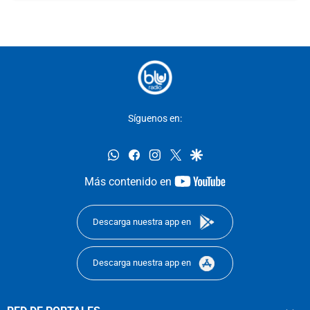
Síguenos en:
whatsapp
facebook
instagram
twitter
google
youtube-
Más contenido en
footer
Descarga nuestra app en
Descarga nuestra app en