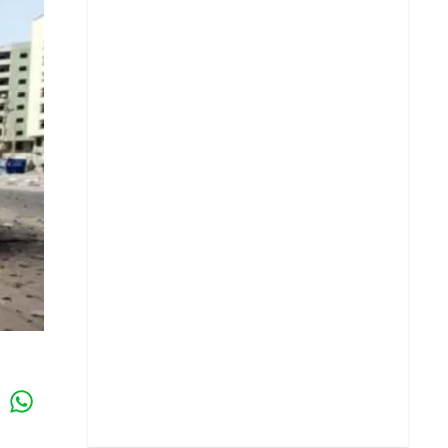
Whatsapp
k