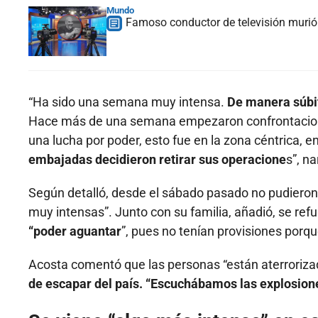
Mundo
Famoso conductor de televisión murió 
“Ha sido una semana muy intensa.
De manera súbit
Hace más de una semana empezaron confrontaciones 
una lucha por poder, esto fue en la zona céntrica, en 
embajadas decidieron retirar sus operacione
s”, na
Según detalló, desde el sábado pasado no pudieron 
muy intensas”. Junto con su familia, añadió, se refu
“poder aguantar
”, pues no tenían provisiones porque
Acosta comentó que las personas “están aterroriz
de escapar del país. “Escuchábamos las explosion