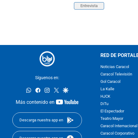
Entrevista
RED DE PORTAL
Noticias Caracol
Caracol Televisión
Síguenos en:
Gol Caracol
whatsapp
facebook
instagram
twitter
google
La Kalle
HJCK
youtube-
Más contenido en
DiTu
footer
El Espectador
Teatro Mayor
Descarga nuestra app en
Caracol Internacional
Caracol Corporativo