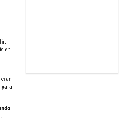
ir.
ís en
 eran
s para
tando
.