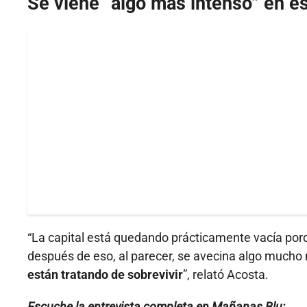
Se viene “algo más intenso” en e
“La capital está quedando prácticamente vacía porq
después de eso, al parecer, se avecina algo mucho
están tratando de sobrevivir
”, relató Acosta.
Escuche la entrevista completa en Mañanas Blu: