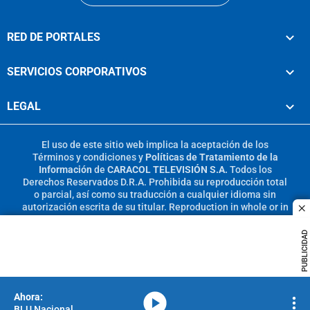
RED DE PORTALES
SERVICIOS CORPORATIVOS
LEGAL
El uso de este sitio web implica la aceptación de los
Términos y condiciones
y
Políticas de Tratamiento de la
Información
de
CARACOL TELEVISIÓN S.A.
Todos los
Derechos Reservados D.R.A. Prohibida su reproducción total
o parcial, así como su traducción a cualquier idioma sin
autorización escrita de su titular. Reproduction in whole or in
c
part, or translation without written permission is prohibited.
All rights reserved 2025.
PUBLICIDAD
MIEMBRO DE:
media-icon
BLU Nacional