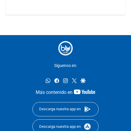
Síguenos en:
whatsapp
facebook
instagram
twitter
google
youtube-
Más contenido en
footer
Descarga nuestra app en
Descarga nuestra app en